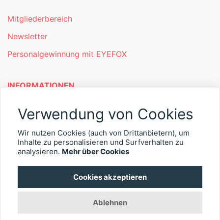
Mitgliederbereich
Newsletter
Personalgewinnung mit EYEFOX
INFORMATIONEN
Was ist EYEFOX – Ihre Möglichkeiten
Verwendung von Cookies
Werben mit EYEFOX
Wir nutzen Cookies (auch von Drittanbietern), um
Inhalte zu personalisieren und Surfverhalten zu
Kontakt
analysieren.
Mehr über Cookies
Datenschutz
Cookies akzeptieren
Impressum
Ablehnen
© 2026 EYEFOX UG (haftungsbeschränkt)