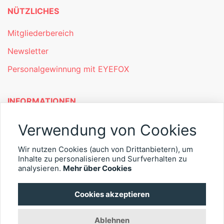
NÜTZLICHES
Mitgliederbereich
Newsletter
Personalgewinnung mit EYEFOX
INFORMATIONEN
Was ist EYEFOX – Ihre Möglichkeiten
Verwendung von Cookies
Werben mit EYEFOX
Wir nutzen Cookies (auch von Drittanbietern), um
Inhalte zu personalisieren und Surfverhalten zu
Kontakt
analysieren.
Mehr über Cookies
Datenschutz
Cookies akzeptieren
Impressum
Ablehnen
© 2026 EYEFOX UG (haftungsbeschränkt)