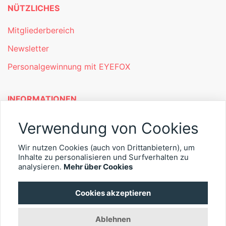
NÜTZLICHES
Mitgliederbereich
Newsletter
Personalgewinnung mit EYEFOX
INFORMATIONEN
Was ist EYEFOX – Ihre Möglichkeiten
Verwendung von Cookies
Werben mit EYEFOX
Wir nutzen Cookies (auch von Drittanbietern), um
Inhalte zu personalisieren und Surfverhalten zu
Kontakt
analysieren.
Mehr über Cookies
Datenschutz
Cookies akzeptieren
Impressum
Ablehnen
© 2026 EYEFOX UG (haftungsbeschränkt)