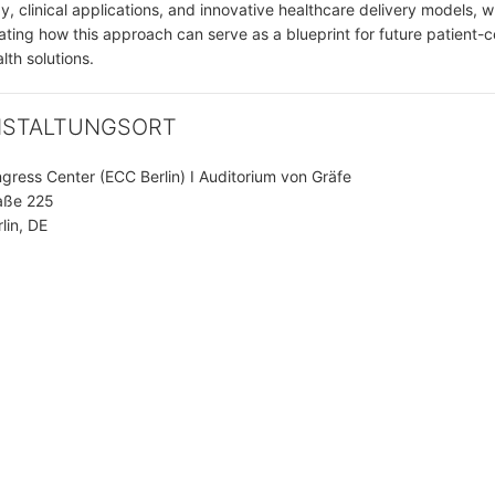
y, clinical applications, and innovative healthcare delivery models, w
ting how this approach can serve as a blueprint for future patient-
alth solutions.
NSTALTUNGSORT
ngress Center (ECC Berlin) I Auditorium von Gräfe
aße 225
lin, DE