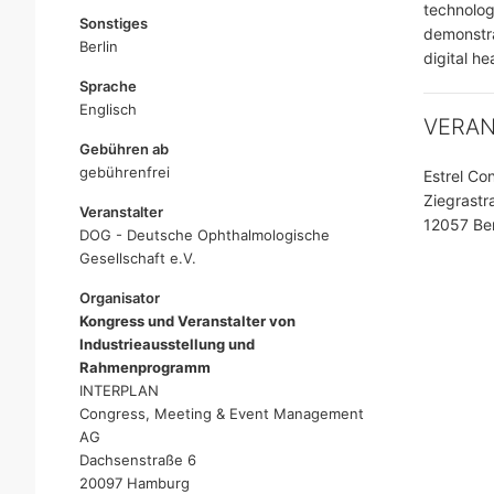
technolog
Sonstiges
demonstra
Berlin
digital he
Sprache
Englisch
VERA
Gebühren ab
gebührenfrei
Estrel Co
Ziegrastr
Veranstalter
12057 Ber
DOG - Deutsche Ophthalmologische
Gesellschaft e.V.
Organisator
Kongress und Veranstalter von
Industrieausstellung und
Rahmenprogramm
INTERPLAN
Congress, Meeting & Event Management
AG
Dachsenstraße 6
20097 Hamburg