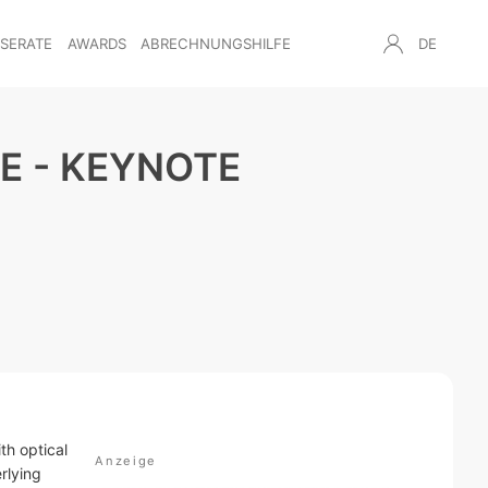
NSERATE
AWARDS
ABRECHNUNGSHILFE
DE
E - KEYNOTE
th optical
rlying