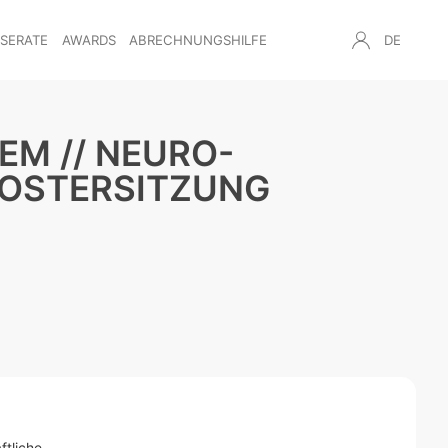
NSERATE
AWARDS
ABRECHNUNGSHILFE
DE
M // NEURO-
POSTERSITZUNG
ftliche