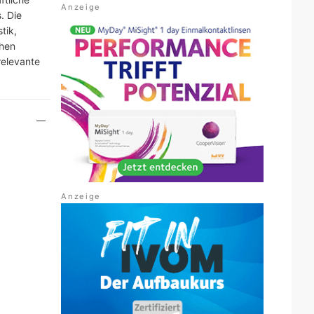
. Die
tik,
chen
relevante