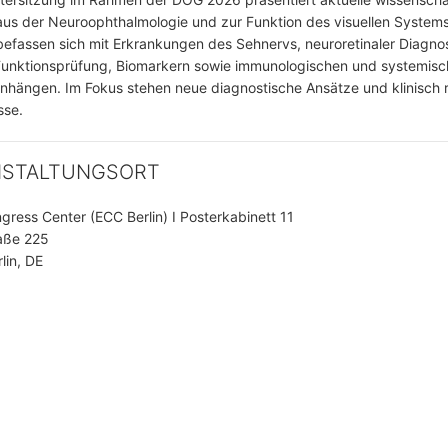
aus der Neuroophthalmologie und zur Funktion des visuellen Systems
befassen sich mit Erkrankungen des Sehnervs, neuroretinaler Diagnos
 Funktionsprüfung, Biomarkern sowie immunologischen und systemis
ängen. Im Fokus stehen neue diagnostische Ansätze und klinisch 
sse.
NSTALTUNGSORT
ngress Center (ECC Berlin) I Posterkabinett 11
aße 225
lin, DE