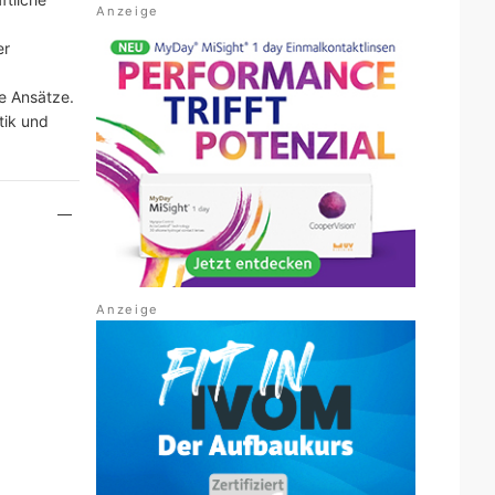
er
e Ansätze.
tik und