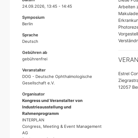
24.09.2026, 13:45 - 14:45
Arbeiten 
Makuladeg
Symposium
Erkrankun
Berlin
Photoreze
Vorgestel
Sprache
Verständn
Deutsch
Gebühren ab
VERA
gebührenfrei
Veranstalter
Estrel Co
DOG - Deutsche Ophthalmologische
Ziegrastr
Gesellschaft e.V.
12057 Ber
Organisator
Kongress und Veranstalter von
Industrieausstellung und
Rahmenprogramm
INTERPLAN
Congress, Meeting & Event Management
AG