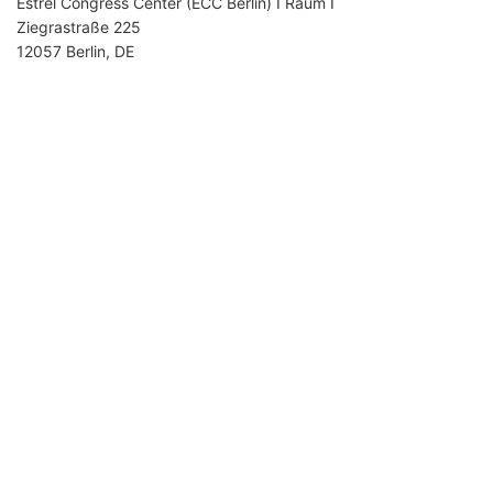
Estrel Congress Center (ECC Berlin) I Raum I
Ziegrastraße 225
12057 Berlin, DE