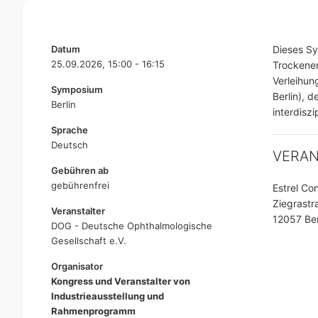
Datum
Dieses S
25.09.2026, 15:00 - 16:15
Trockenen
Verleihun
Symposium
Berlin), 
Berlin
interdisz
Sprache
Deutsch
VERA
Gebühren ab
gebührenfrei
Estrel Co
Ziegrastr
Veranstalter
12057 Ber
DOG - Deutsche Ophthalmologische
Gesellschaft e.V.
Organisator
Kongress und Veranstalter von
Industrieausstellung und
Rahmenprogramm