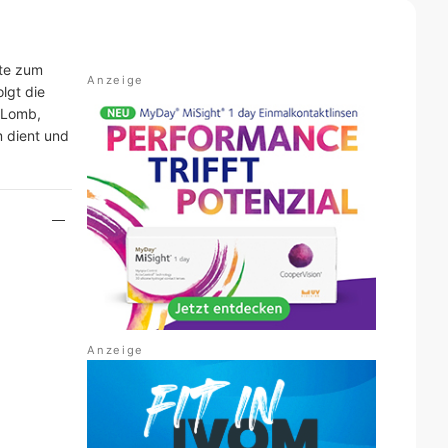
kte zum
lgt die
+ Lomb,
m dient und