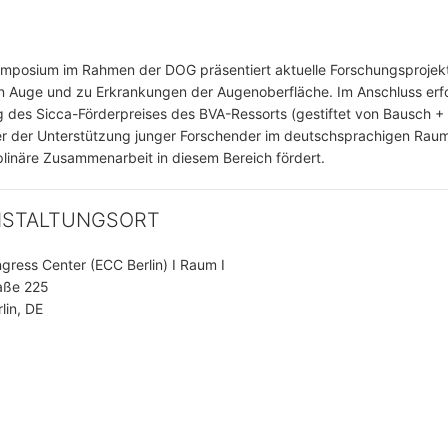
ymposium im Rahmen der DOG präsentiert aktuelle Forschungsproje
 Auge und zu Erkrankungen der Augenoberfläche. Im Anschluss erfo
g des Sicca-Förderpreises des BVA-Ressorts (gestiftet von Bausch 
der der Unterstützung junger Forschender im deutschsprachigen Rau
iplinäre Zusammenarbeit in diesem Bereich fördert.
NSTALTUNGSORT
ngress Center (ECC Berlin) I Raum I
aße 225
lin, DE