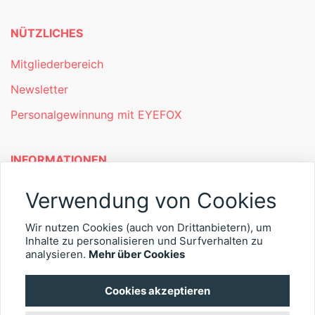
NÜTZLICHES
Mitgliederbereich
Newsletter
Personalgewinnung mit EYEFOX
INFORMATIONEN
Was ist EYEFOX – Ihre Möglichkeiten
Verwendung von Cookies
Werben mit EYEFOX
Wir nutzen Cookies (auch von Drittanbietern), um
Inhalte zu personalisieren und Surfverhalten zu
Kontakt
analysieren.
Mehr über Cookies
Datenschutz
Cookies akzeptieren
Impressum