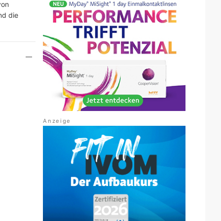
von
nd die