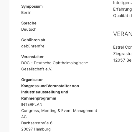
Intellige
Symposium
Erfahrung
Berlin
Qualität 
Sprache
Deutsch
VERA
Gebühren ab
gebührenfrei
Estrel Co
Ziegrastr
Veranstalter
12057 Ber
DOG - Deutsche Ophthalmologische
Gesellschaft e.V.
Organisator
Kongress und Veranstalter von
Industrieausstellung und
Rahmenprogramm
INTERPLAN
Congress, Meeting & Event Management
AG
Dachsenstraße 6
20097 Hamburg