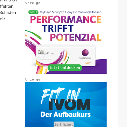
ffekten.
e Schäden
wie