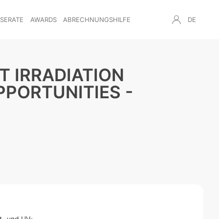
NSERATE
AWARDS
ABRECHNUNGSHILFE
DE
T IRRADIATION
PPORTUNITIES -
t- und UV-