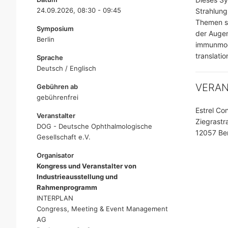
24.09.2026, 08:30 - 09:45
Strahlung
Themen si
Symposium
der Auge
Berlin
immunmodu
translati
Sprache
Deutsch / Englisch
VERA
Gebühren ab
gebührenfrei
Estrel Co
Veranstalter
Ziegrastr
DOG - Deutsche Ophthalmologische
12057 Ber
Gesellschaft e.V.
Organisator
Kongress und Veranstalter von
Industrieausstellung und
Rahmenprogramm
INTERPLAN
Congress, Meeting & Event Management
AG