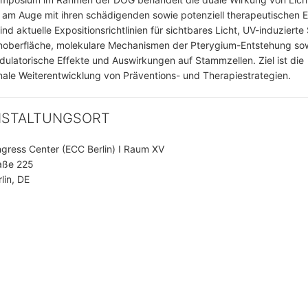
 am Auge mit ihren schädigenden sowie potenziell therapeutischen E
nd aktuelle Expositionsrichtlinien für sichtbares Licht, UV-induziert
noberfläche, molekulare Mechanismen der Pterygium-Entstehung so
latorische Effekte und Auswirkungen auf Stammzellen. Ziel ist die
onale Weiterentwicklung von Präventions- und Therapiestrategien.
NSTALTUNGSORT
ngress Center (ECC Berlin) I Raum XV
aße 225
lin, DE