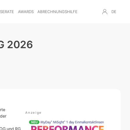
NSERATE
AWARDS
ABRECHNUNGSHILFE
DE
G 2026
rte
 der
DOG und RG