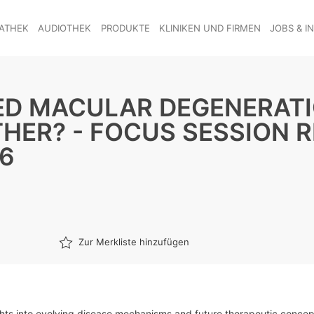
ATHEK
AUDIOTHEK
PRODUKTE
KLINIKEN UND FIRMEN
JOBS & I
ED MACULAR DEGENERATI
THER? - FOCUS SESSION R
6
Zur Merkliste hinzufügen
ghts into evolving disease mechanisms and future therapeutic concep