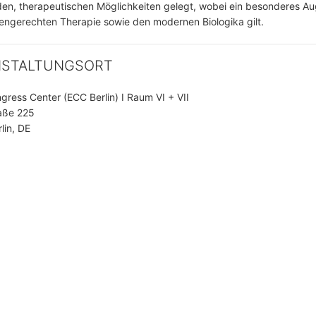
en, therapeutischen Möglichkeiten gelegt, wobei ein besonderes A
iniengerechten Therapie sowie den modernen Biologika gilt.
NSTALTUNGSORT
ngress Center (ECC Berlin) I Raum VI + VII
aße 225
lin, DE