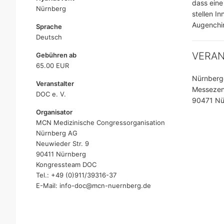
dass eine
Nürnberg
stellen I
Augenchir
Sprache
Deutsch
VERA
Gebühren ab
65.00 EUR
Nürnberge
Veranstalter
Messezen
DOC e. V.
90471 Nü
Organisator
MCN Medizinische Congressorganisation
Nürnberg AG
Neuwieder Str. 9
90411 Nürnberg
Kongressteam DOC
Tel.: +49 (0)911/39316-37
E-Mail: info-doc@mcn-nuernberg.de