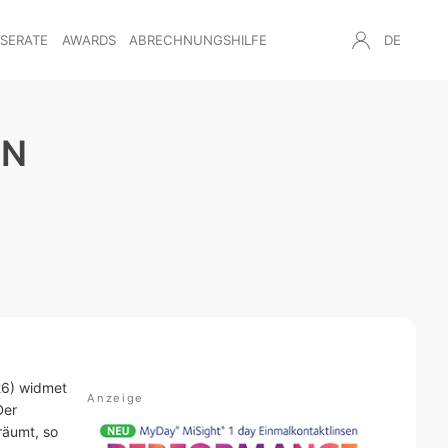
NSERATE
AWARDS
ABRECHNUNGSHILFE
DE
EN
26) widmet
Der
räumt, so