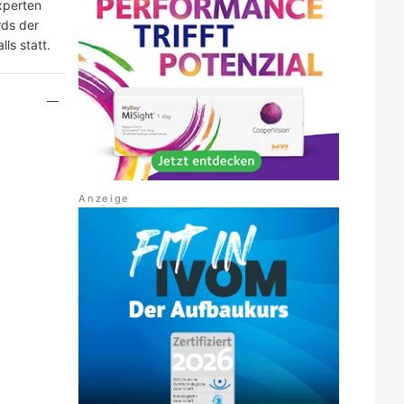
xperten
rds der
ls statt.