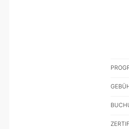
PROG
GEBÜ
BUCH
ZERTI