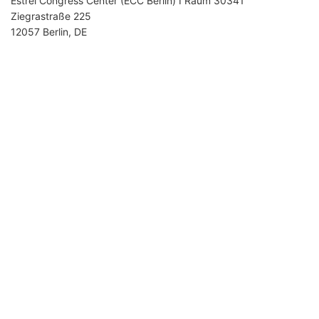
Estrel Congress Center (ECC Berlin) I Raum 30341
Ziegrastraße 225
12057 Berlin, DE