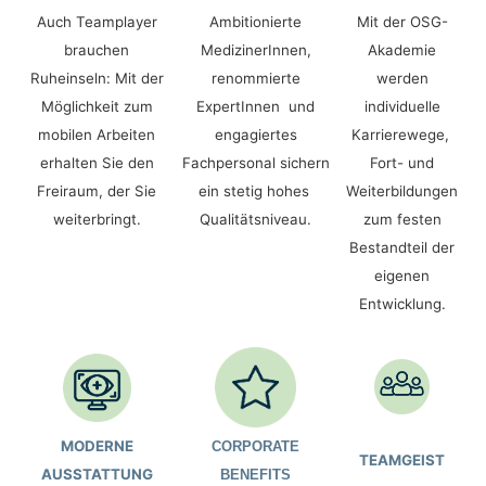
Auch Teamplayer
Ambitionierte
Mit der OSG-
brauchen
MedizinerInnen,
Akademie
Ruheinseln: Mit der
renommierte
werden
Möglichkeit zum
ExpertInnen und
individuelle
mobilen Arbeiten
engagiertes
Karrierewege,
erhalten Sie den
Fachpersonal sichern
Fort- und
Freiraum, der Sie
ein stetig hohes
Weiterbildungen
weiterbringt.
Qualitätsniveau.
zum festen
Bestandteil der
eigenen
Entwicklung.
MODERNE
CORPORATE
TEAMGEIST
AUSSTATTUNG
BENEFITS