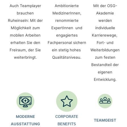
Auch Teamplayer
Ambitionierte
Mit der OSG-
brauchen
MedizinerInnen,
Akademie
Ruheinseln: Mit der
renommierte
werden
Möglichkeit zum
ExpertInnen und
individuelle
mobilen Arbeiten
engagiertes
Karrierewege,
erhalten Sie den
Fachpersonal sichern
Fort- und
Freiraum, der Sie
ein stetig hohes
Weiterbildungen
weiterbringt.
Qualitätsniveau.
zum festen
Bestandteil der
eigenen
Entwicklung.
MODERNE
CORPORATE
TEAMGEIST
AUSSTATTUNG
BENEFITS