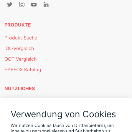
PRODUKTE
Produkt Suche
IOL-Vergleich
OCT-Vergleich
EYEFOX Katalog
NÜTZLICHES
Mitgliederbereich
Verwendung von Cookies
Newsletter
Personalgewinnung mit EYEFOX
Wir nutzen Cookies (auch von Drittanbietern), um
Inhalte zu personalisieren und Surfverhalten zu