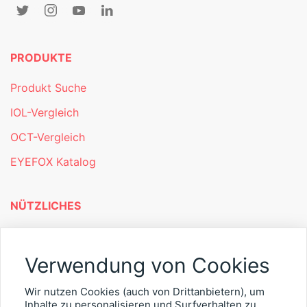
PRODUKTE
Produkt Suche
IOL-Vergleich
OCT-Vergleich
EYEFOX Katalog
NÜTZLICHES
Mitgliederbereich
Verwendung von Cookies
Newsletter
Personalgewinnung mit EYEFOX
Wir nutzen Cookies (auch von Drittanbietern), um
Inhalte zu personalisieren und Surfverhalten zu