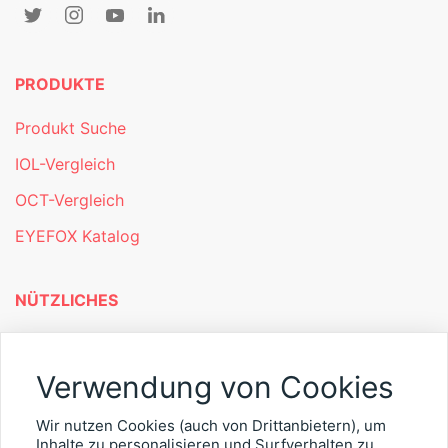
PRODUKTE
Produkt Suche
IOL-Vergleich
OCT-Vergleich
EYEFOX Katalog
NÜTZLICHES
Mitgliederbereich
Verwendung von Cookies
Newsletter
Personalgewinnung mit EYEFOX
Wir nutzen Cookies (auch von Drittanbietern), um
Inhalte zu personalisieren und Surfverhalten zu