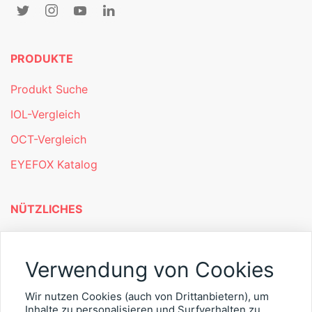
PRODUKTE
Produkt Suche
IOL-Vergleich
OCT-Vergleich
EYEFOX Katalog
NÜTZLICHES
Mitgliederbereich
Verwendung von Cookies
Newsletter
Personalgewinnung mit EYEFOX
Wir nutzen Cookies (auch von Drittanbietern), um
Inhalte zu personalisieren und Surfverhalten zu