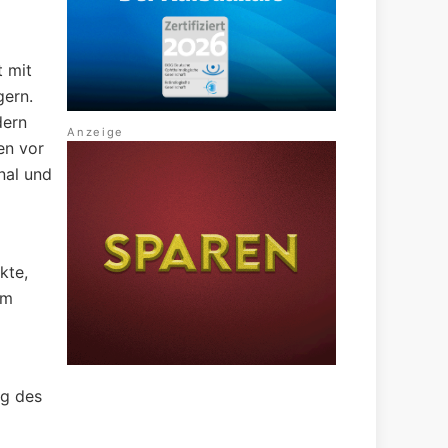
t mit
gern.
dern
en vor
nal und
kte,
em
ng des