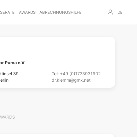
NSERATE
AWARDS
ABRECHNUNGSHILFE
DE
for Puma e.V
tinsel 39
Tel:
+49 (0)1723931902
erlin
dr.klemm@gmx.net
AWARDS