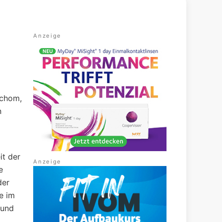
achom,
n
it der
e
der
e im
 und