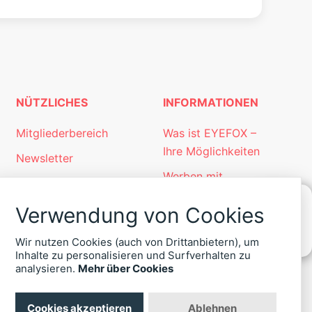
NÜTZLICHES
INFORMATIONEN
Mitgliederbereich
Was ist EYEFOX –
Ihre Möglichkeiten
Newsletter
Werben mit
Personalgewinnung
EYEFOX
mit EYEFOX
Verwendung von Cookies
Kontakt
KONTAKT
Wir nutzen Cookies (auch von Drittanbietern), um
ZU
Datenschutz
Inhalte zu personalisieren und Surfverhalten zu
EYEFOX
analysieren.
Mehr über Cookies
Impressum
+49
(30)
4036
Cookies akzeptieren
Ablehnen