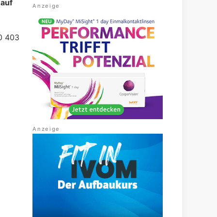
 auf
30 403