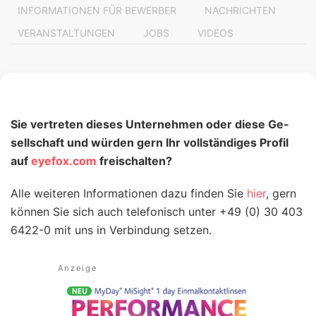
INFORMATIONEN FÜR BEWERBER
NACHRICHTEN
VERANSTALTUNGEN
JOBS
VIDEOS
Sie vertreten die­ses Unter­nehmen oder diese Ge­
sell­schaft und würden gern Ihr voll­ständiges Profil
auf
eyefox.com
freischalten?
Alle weiteren Infor­mati­onen dazu finden Sie
hier
, gern
können Sie sich auch tele­fonisch unter +49 (0) 30 403
6422-0 mit uns in Ver­bindung setzen.