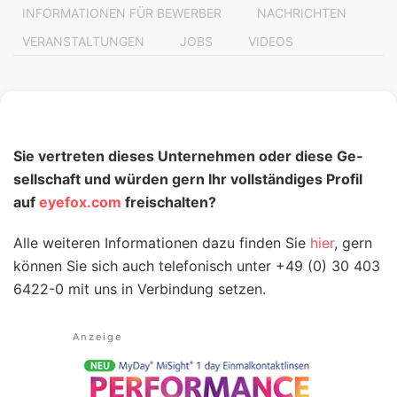
INFORMATIONEN FÜR BEWERBER
NACHRICHTEN
VERANSTALTUNGEN
JOBS
VIDEOS
Sie vertreten die­ses Unter­nehmen oder diese Ge­
sell­schaft und würden gern Ihr voll­ständiges Profil
auf
eyefox.com
freischalten?
Alle weiteren Infor­mati­onen dazu finden Sie
hier
, gern
können Sie sich auch tele­fonisch unter +49 (0) 30 403
6422-0 mit uns in Ver­bindung setzen.