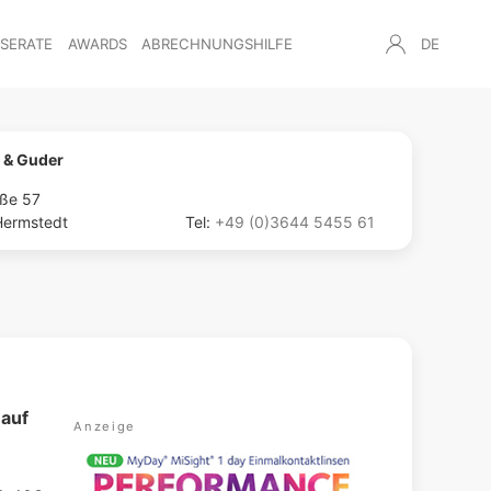
NSERATE
AWARDS
ABRECHNUNGSHILFE
DE
 & Guder
aße 57
Hermstedt
Tel:
+49 (0)3644 5455 61
 auf