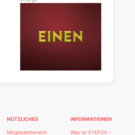
NÜTZLICHES
INFORMATIONEN
Mitgliederbereich
Was ist EYEFOX –