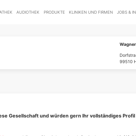
ATHEK
AUDIOTHEK
PRODUKTE
KLINIKEN UND FIRMEN
JOBS & I
Wagner
Dorfstr
99510 
se Ge­sell­schaft und würden gern Ihr voll­ständiges Profil