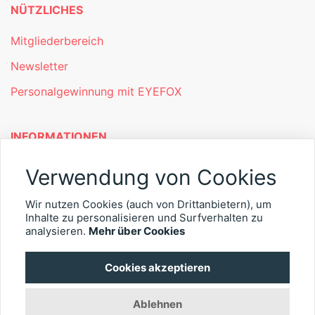
NÜTZLICHES
Mitgliederbereich
Newsletter
Personalgewinnung mit EYEFOX
INFORMATIONEN
Was ist EYEFOX – Ihre Möglichkeiten
Verwendung von Cookies
Werben mit EYEFOX
Wir nutzen Cookies (auch von Drittanbietern), um
Kontakt
Inhalte zu personalisieren und Surfverhalten zu
analysieren.
Mehr über Cookies
Datenschutz
Cookies akzeptieren
Impressum
Ablehnen
© 2026 EYEFOX UG (haftungsbeschränkt)