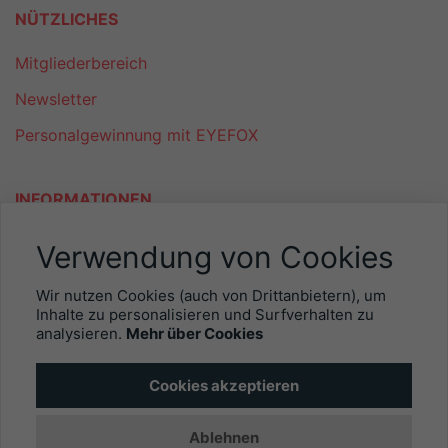
NÜTZLICHES
Mitgliederbereich
Newsletter
Personalgewinnung mit EYEFOX
INFORMATIONEN
Was ist EYEFOX – Ihre Möglichkeiten
Verwendung von Cookies
Werben mit EYEFOX
Wir nutzen Cookies (auch von Drittanbietern), um
Inhalte zu personalisieren und Surfverhalten zu
Kontakt
analysieren.
Mehr über Cookies
Datenschutz
Cookies akzeptieren
Impressum
Ablehnen
© 2026 EYEFOX UG (haftungsbeschränkt)