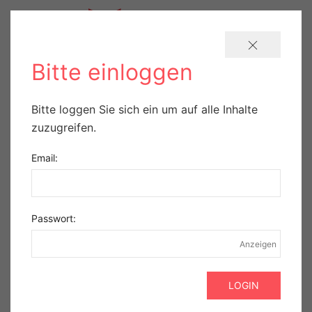
Bitte einloggen
Johnson & Johnson
Bitte loggen Sie sich ein um auf alle Inhalte
zuzugreifen.
Vision stellt das neue
Email:
Veritas® Vision
Phakosystem vor
Passwort:
Veröffentlicht am 14.09.2021.
Anzeigen
Das leistungsstarke innovative
Phakosystem für die