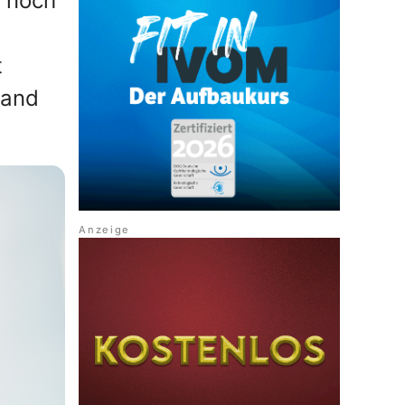
‒ noch
t
tand