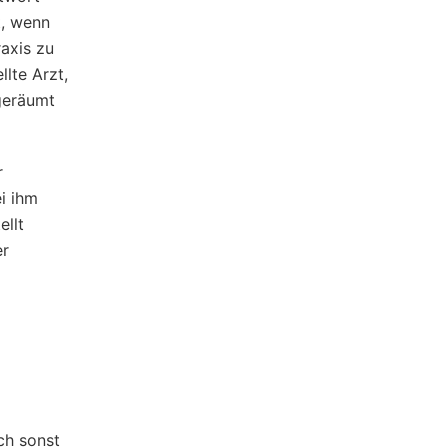
t, wenn
raxis zu
llte Arzt,
geräumt
r
i ihm
ellt
er
ch sonst