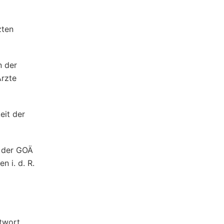
zten
n der
Ärzte
eit der
ß der GOÄ
n i. d. R.
ntwort