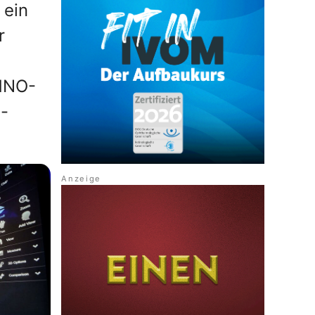
 ein
r
 HNO-
t-