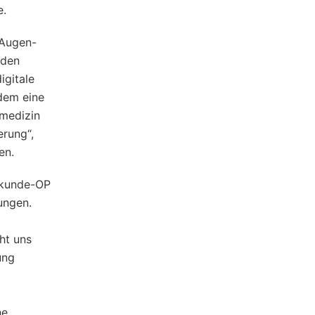
e.
 Augen-
 den
igitale
udem eine
nmedizin
rung“,
en.
lkunde-OP
ungen.
ht uns
ung
he