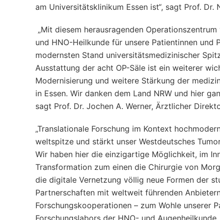
am Universitätsklinikum Essen ist“, sagt Prof. Dr. 
„Mit diesem herausragenden Operationszentrum w
und HNO-Heilkunde für unsere Patientinnen und Pa
modernsten Stand universitätsmedizinischer Spit
Ausstattung der acht OP-Säle ist ein weiterer w
Modernisierung und weitere Stärkung der medizin
in Essen. Wir danken dem Land NRW und hier ganz
sagt Prof. Dr. Jochen A. Werner, Ärztlicher Direk
„Translationale Forschung im Kontext hochmoder
weltspitze und stärkt unser Westdeutsches Tumo
Wir haben hier die einzigartige Möglichkeit, im I
Transformation zum einen die Chirurgie von Morg
die digitale Vernetzung völlig neue Formen der s
Partnerschaften mit weltweit führenden Anbieter
Forschungskooperationen – zum Wohle unserer Pat
Forschungslabors der HNO- und Augenheilkunde. D