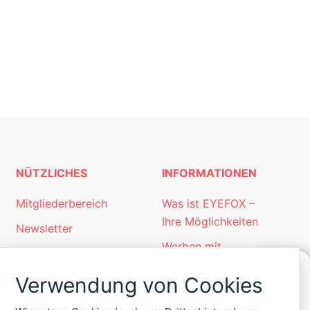
NÜTZLICHES
INFORMATIONEN
Mitgliederbereich
Was ist EYEFOX –
Ihre Möglichkeiten
Newsletter
Werben mit
Personalgewinnung
EYEFOX
mit EYEFOX
Verwendung von Cookies
Kontakt
KONTAKT
ZU