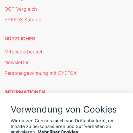
OCT-Vergleich
EYEFOX Katalog
NÜTZLICHES
Mitgliederbereich
Newsletter
Personalgewinnung mit EYEFOX
INFORMATIONEN
Was ist EYEFOX – Ihre Möglichkeiten
Verwendung von Cookies
Werben mit EYEFOX
Wir nutzen Cookies (auch von Drittanbietern), um
Inhalte zu personalisieren und Surfverhalten zu
Kontakt
analysieren.
Mehr über Cookies