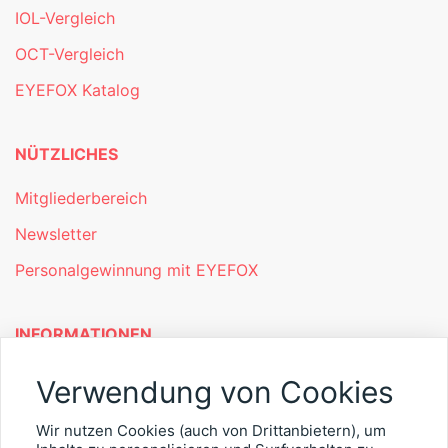
IOL-Vergleich
OCT-Vergleich
EYEFOX Katalog
NÜTZLICHES
Mitgliederbereich
Newsletter
Personalgewinnung mit EYEFOX
INFORMATIONEN
Was ist EYEFOX – Ihre Möglichkeiten
Verwendung von Cookies
Werben mit EYEFOX
Wir nutzen Cookies (auch von Drittanbietern), um