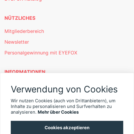
NÜTZLICHES
Mitgliederbereich
Newsletter
Personalgewinnung mit EYEFOX
INFORMATIONEN
Was ist EYEFOX – Ihre Möglichkeiten
Verwendung von Cookies
Werben mit EYEFOX
Wir nutzen Cookies (auch von Drittanbietern), um
Kontakt
Inhalte zu personalisieren und Surfverhalten zu
analysieren.
Mehr über Cookies
Datenschutz
Cookies akzeptieren
Impressum