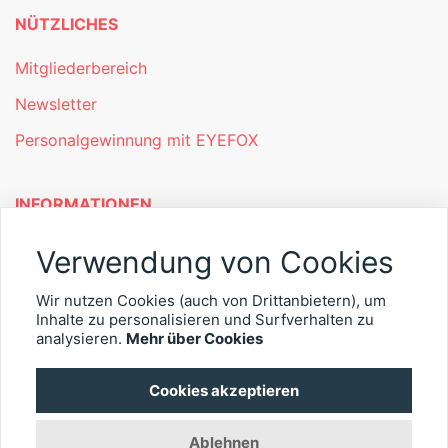
NÜTZLICHES
Mitgliederbereich
Newsletter
Personalgewinnung mit EYEFOX
INFORMATIONEN
Was ist EYEFOX – Ihre Möglichkeiten
Verwendung von Cookies
Werben mit EYEFOX
Wir nutzen Cookies (auch von Drittanbietern), um
Inhalte zu personalisieren und Surfverhalten zu
Kontakt
analysieren.
Mehr über Cookies
Datenschutz
Cookies akzeptieren
Impressum
Ablehnen