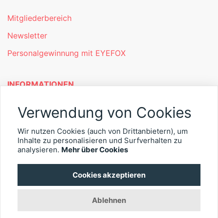
Mitgliederbereich
Newsletter
Personalgewinnung mit EYEFOX
INFORMATIONEN
Was ist EYEFOX – Ihre Möglichkeiten
Verwendung von Cookies
Werben mit EYEFOX
Wir nutzen Cookies (auch von Drittanbietern), um
Inhalte zu personalisieren und Surfverhalten zu
Kontakt
analysieren.
Mehr über Cookies
Datenschutz
Cookies akzeptieren
Impressum
Ablehnen
© 2026 EYEFOX UG (haftungsbeschränkt)