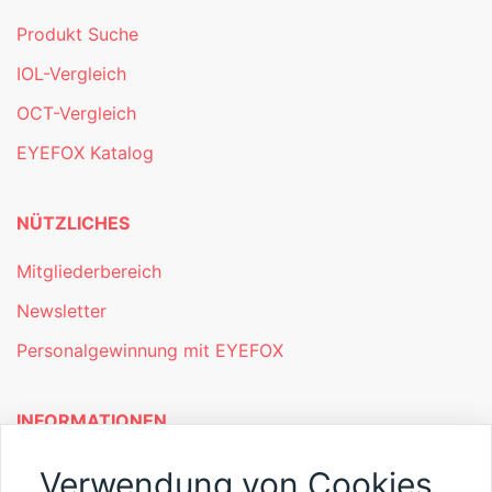
Produkt Suche
IOL-Vergleich
OCT-Vergleich
EYEFOX Katalog
NÜTZLICHES
Mitgliederbereich
Newsletter
Personalgewinnung mit EYEFOX
INFORMATIONEN
Was ist EYEFOX – Ihre Möglichkeiten
Verwendung von Cookies