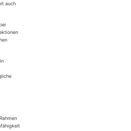
it auch
bei
ektionen
ehen
in
gliche
m Rahmen
fähigkeit