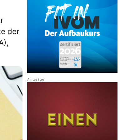
r
te der
A),