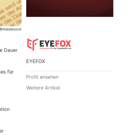
©Adobesock
le Dauer
EYEFOX
es für
Profil ansehen
Weitere Artikel
n
ation
er