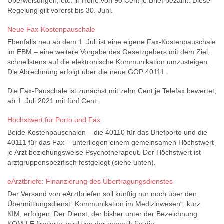
Überweisungen, etc. in Höhe von 90 Cent je Brief bezahlt. Diese
Regelung gilt vorerst bis 30. Juni.
Neue Fax-Kostenpauschale
Ebenfalls neu ab dem 1. Juli ist eine eigene Fax-Kostenpauschale
im EBM – eine weitere Vorgabe des Gesetzgebers mit dem Ziel,
schnellstens auf die elektronische Kommunikation umzusteigen.
Die Abrechnung erfolgt über die neue GOP 40111.
Die Fax-Pauschale ist zunächst mit zehn Cent je Telefax bewertet,
ab 1. Juli 2021 mit fünf Cent.
Höchstwert für Porto und Fax
Beide Kostenpauschalen – die 40110 für das Briefporto und die
40111 für das Fax – unterliegen einem gemeinsamen Höchstwert
je Arzt beziehungsweise Psychotherapeut. Der Höchstwert ist
arztgruppenspezifisch festgelegt (siehe unten).
eArztbriefe: Finanzierung des Übertragungsdienstes
Der Versand von eArztbriefen soll künftig nur noch über den
Übermittlungsdienst „Kommunikation im Medizinwesen“, kurz
KIM, erfolgen. Der Dienst, der bisher unter der Bezeichnung
KOM-LE firmierte, wird von der gematik für die