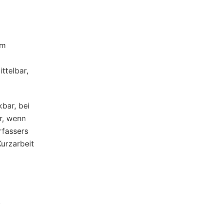
em
ttelbar,
kbar, bei
r, wenn
rfassers
urzarbeit
.