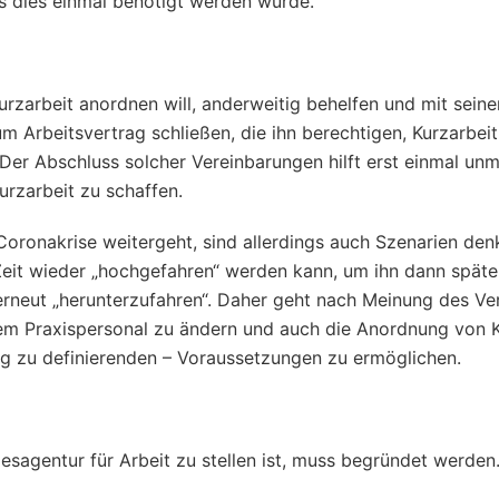
s dies einmal benötigt werden würde.
urzarbeit anordnen will, anderweitig behelfen und mit sein
 Arbeitsvertrag schließen, die ihn berechtigen, Kurzarbeit
er Abschluss solcher Vereinbarungen hilft erst einmal unmi
rzarbeit zu schaffen.
 Coronakrise weitergeht, sind allerdings auch Szenarien den
 Zeit wieder „hochgefahren“ werden kann, um ihn dann späte
 erneut „herunterzufahren“. Daher geht nach Meinung des Ve
dem Praxispersonal zu ändern und auch die Anordnung von K
ng zu definierenden – Voraussetzungen zu ermöglichen.
esagentur für Arbeit zu stellen ist, muss begründet werden