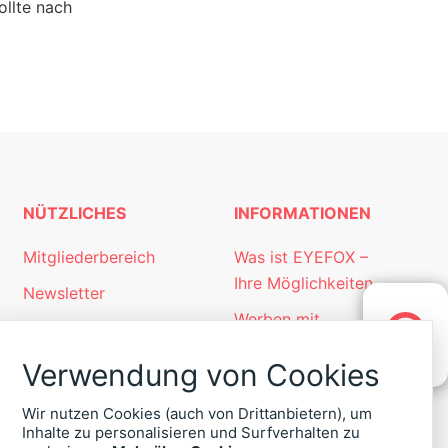
ollte nach
NÜTZLICHES
INFORMATIONEN
Mitgliederbereich
Was ist EYEFOX –
Ihre Möglichkeiten
Newsletter
Werben mit
Personalgewinnung
EYEFOX
KONTAKT
mit EYEFOX
Verwendung von Cookies
ZU
Kontakt
EYEFOX
Wir nutzen Cookies (auch von Drittanbietern), um
+49
Datenschutz
Inhalte zu personalisieren und Surfverhalten zu
(30)