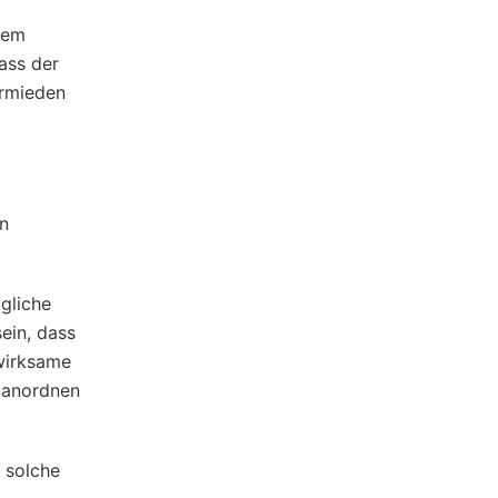
nem
ass der
ermieden
en
agliche
ein, dass
 wirksame
t anordnen
 solche