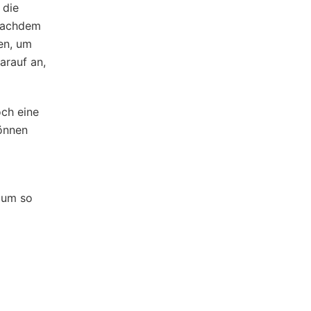
 die
 nachdem
en, um
arauf an,
och eine
können
, um so