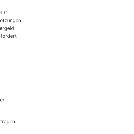
eld“
setzungen
tergeld
efordert
er
iträgen