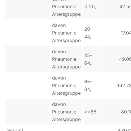
Pneumonie,
< 20,
42.5
Altersgruppe
davon
20-
Pneumonie,
17.0
44,
Altersgruppe
davon
45-
Pneumonie,
49.0
64,
Altersgruppe
davon
65-
Pneumonie,
162.7
84,
Altersgruppe
davon
Pneumonie,
>=85
80.1
Altersgruppe
Gesamt
351.6