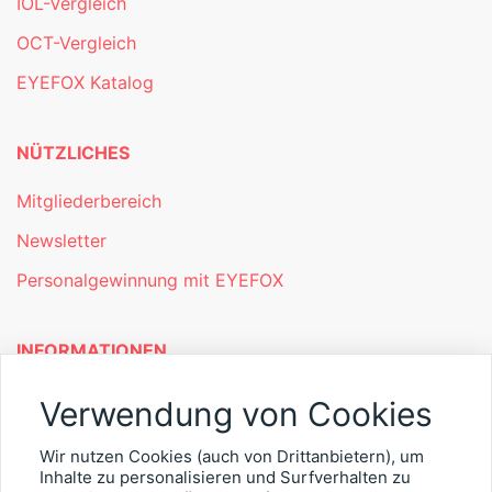
IOL-Vergleich
OCT-Vergleich
EYEFOX Katalog
NÜTZLICHES
Mitgliederbereich
Newsletter
Personalgewinnung mit EYEFOX
INFORMATIONEN
Was ist EYEFOX – Ihre Möglichkeiten
Verwendung von Cookies
Werben mit EYEFOX
Wir nutzen Cookies (auch von Drittanbietern), um
Inhalte zu personalisieren und Surfverhalten zu
Kontakt