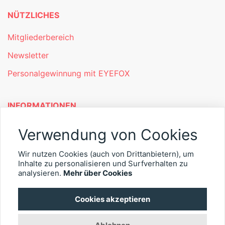
NÜTZLICHES
Mitgliederbereich
Newsletter
Personalgewinnung mit EYEFOX
INFORMATIONEN
Was ist EYEFOX – Ihre Möglichkeiten
Verwendung von Cookies
Werben mit EYEFOX
Wir nutzen Cookies (auch von Drittanbietern), um
Inhalte zu personalisieren und Surfverhalten zu
Kontakt
analysieren.
Mehr über Cookies
Datenschutz
Cookies akzeptieren
Impressum