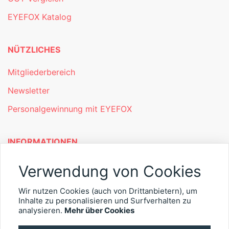
EYEFOX Katalog
NÜTZLICHES
Mitgliederbereich
Newsletter
Personalgewinnung mit EYEFOX
INFORMATIONEN
Was ist EYEFOX – Ihre Möglichkeiten
Verwendung von Cookies
Werben mit EYEFOX
Wir nutzen Cookies (auch von Drittanbietern), um
Inhalte zu personalisieren und Surfverhalten zu
Kontakt
analysieren.
Mehr über Cookies
Datenschutz