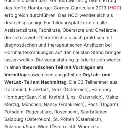
Auch in diesem Jahr konnten wir mit großem Erfolg
das fünfte Homburger Cornea Curriculum 2019 (
HCC
)
erfolgreich durchführen. Das HCC wendet sich als
deutschsprachige Fortbildungsplattform an alle
Assistenzärzte, Fachärzte, Oberärzte und Chefärzte,
die sich sowohl theoretisch als auch praktisch mit
diagnostischen und therapeutischen Ansätzen bei
Hornhauterkrankungen auf den neusten Stand bringen
lassen wollen. Die Veranstaltung gliederte sich wieder
in einen
theoretischen Teil mit Vorträgen am
Vormittag
sowie einen ausgefeilten
DryLab- und
WetLab-Teil am Nachmittag
. Die 33 Teilnehmer aus
Dortmund, Frankfurt, Graz (Österreich), Hamburg,
Homburg/Saar, Kiel, Krefeld, Linz (Österreich), Mainz,
Merzig, München, Nancy (Frankreich), Pecs (Ungarn),
Potsdam, Regensburg, Rosenheim, Saarbrücken,
Salzburg (Österreich), St. Pölten (Österreich),
Sulzbach/Saar, Wien (Österreich), Wuppertal,