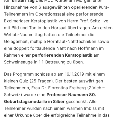
Am
dritten Tag
des HCC wurde am Morgen unter
Hinzunahme von 6 ausgewählten operierenden Kurs-
Teilnehmern im Operationssaal eine perforierende
Excimerlaser-Keratoplastik von Herrn Prof. Seitz live
mit Bild und Ton in den Hörsaal übertragen. Am ersten
Wetlab-Nachmittag hatten die Teilnehmer die
Gelegenheit, multiple Hornhaut-Nahttechniken sowie
eine doppelt fortlaufende Naht nach Hoffmann im
Rahmen einer
perforierenden Keratoplastik
am
Schweineauge in 1:1-Betreuung zu üben.
Das Programm schloss ab am 16.11.2019 mit einem
kleinen Quiz (25 Fragen). Der besten auswärtigen
Teilnehmerin, Frau Dr. Florentina Freiberg (Zürich –
Schweiz) wurde eine
Professor Naumann 80.
Geburtstagsmedaille in Silber
geschenkt. Alle
Teilnehmer wurden nach einem warmen Imbiss mit
einer Urkunde über die erfolgreiche Teilnahme in das