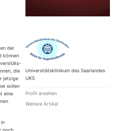
gen der
nd können
versitäts-
Universitätsklinikum des Saarlandes
nnen, die
UKS
 jetzige
ei sollen
Profil ansehen
t eine
umen
Weitere Artikel
 in
r noch