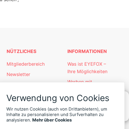
NÜTZLICHES
INFORMATIONEN
Mitgliederbereich
Was ist EYEFOX –
Ihre Möglichkeiten
Newsletter
Werben mit
Personalgewinnung
EYEFOX
mit EYEFOX
Verwendung von Cookies
Kontakt
Wir nutzen Cookies (auch von Drittanbietern), um
KONTAKT
Datenschutz
Inhalte zu personalisieren und Surfverhalten zu
ZU
analysieren.
Mehr über Cookies
Impressum
EYEFOX