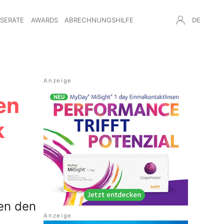
NSERATE
AWARDS
ABRECHNUNGSHILFE
DE
en
k
en den