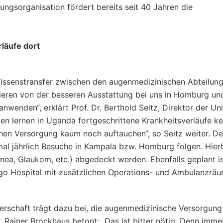
ungsorganisation fördert bereits seit 40 Jahren die
läufe dort
Wissenstransfer zwischen den augenmedizinischen Abteilun
itieren von der besseren Ausstattung bei uns in Homburg u
nden“, erklärt Prof. Dr. Berthold Seitz, Direktor der Uni
en lernen in Uganda fortgeschrittene Krankheitsverläufe ke
hen Versorgung kaum noch auftauchen“, so Seitz weiter. Der
imal jährlich Besuche in Kampala bzw. Homburg folgen. Hierb
rnea, Glaukom, etc.) abgedeckt werden. Ebenfalls geplant is
go Hospital mit zusätzlichen Operations- und Ambulanzrä
nerschaft trägt dazu bei, die augenmedizinische Versorgung
 Rainer Brockhaus betont: „Das ist bitter nötig. Denn imme