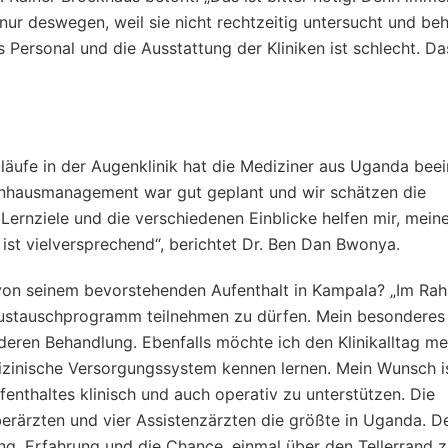
nur deswegen, weil sie nicht rechtzeitig untersucht und be
s Personal und die Ausstattung der Kliniken ist schlecht. Da
läufe in der Augenklinik hat die Mediziner aus Uganda beei
enhausmanagement war gut geplant und wir schätzen die
 Lernziele und die verschiedenen Einblicke helfen mir, mein
ist vielversprechend“, berichtet Dr. Ben Dan Bwonya.
von seinem bevorstehenden Aufenthalt in Kampala? „Im Ra
 Austauschprogramm teilnehmen zu dürfen. Mein besonderes 
eren Behandlung. Ebenfalls möchte ich den Klinikalltag me
zinische Versorgungssystem kennen lernen. Mein Wunsch is
nthaltes klinisch und auch operativ zu unterstützen. Die
erärzten und vier Assistenzärzten die größte in Uganda. D
ng, Erfahrung und die Chance, einmal über den Tellerrand z