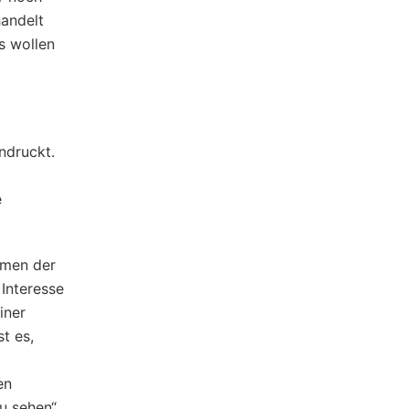
handelt
s wollen
ndruckt.
e
hmen der
Interesse
iner
t es,
en
u sehen“,