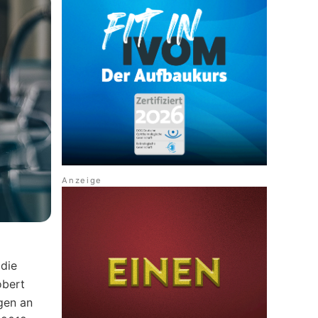
 die
obert
gen an