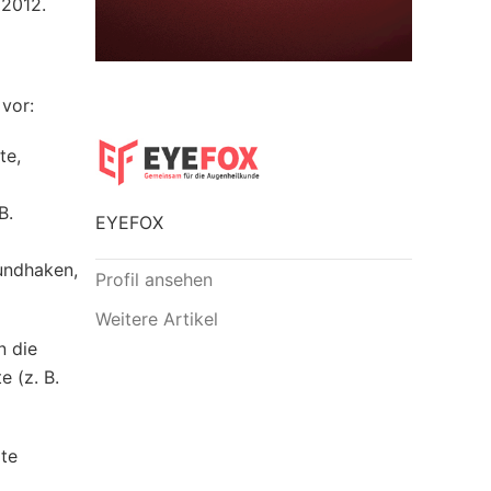
 2012.
vor:
te,
B.
EYEFOX
undhaken,
Profil ansehen
Weitere Artikel
n die
e (z. B.
rte