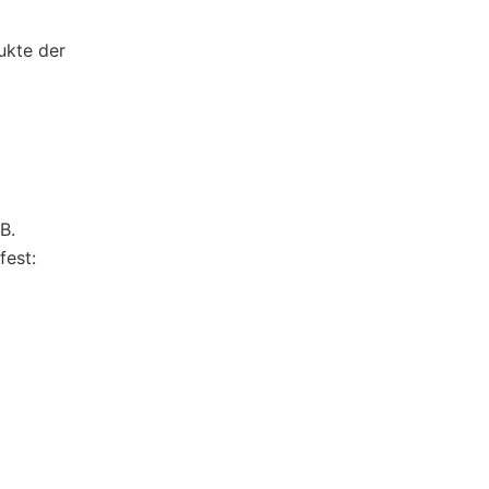
ukte der
B.
fest: