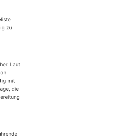
liste
ig zu
her. Laut
von
tig mit
age, die
bereitung
ührende