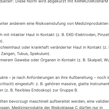
odukten“. Diese Norm wird abgekürzt mit KRINKO(RKI)BfarM
unter anderem eine Risikoeinstufung von Medizinprodukten 
mit intakter Haut in ­Kontakt (z. B. EKG-Elektroden, Pinzet
).
hleimhaut oder krankhaft veränderter Haut in Kontakt (z. 
 Zangen, Tubus, Spekulum).
innerem Gewebe oder Organen in Kontakt (z. B. Skalpell, W
ukte – je nach Anforderungen an ihre Aufbereitung – noch i
itisch) eingestuft: z. B. gehören massive, glatte Instrument
(z. B. flexibles ­Endoskop) zur Gruppe B.
ten bevorzugt maschinell aufbereitet werden, eine validie
ossen. Medizinprodukte der Risikoklasse C dürfen nur in