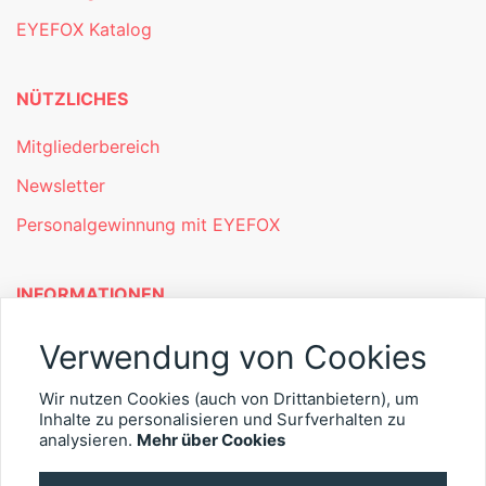
EYEFOX Katalog
NÜTZLICHES
Mitgliederbereich
Newsletter
Personalgewinnung mit EYEFOX
INFORMATIONEN
Was ist EYEFOX – Ihre Möglichkeiten
Verwendung von Cookies
Werben mit EYEFOX
Wir nutzen Cookies (auch von Drittanbietern), um
Inhalte zu personalisieren und Surfverhalten zu
Kontakt
analysieren.
Mehr über Cookies
Datenschutz