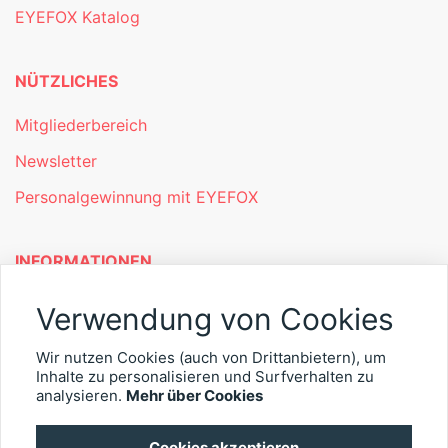
EYEFOX Katalog
NÜTZLICHES
Mitgliederbereich
Newsletter
Personalgewinnung mit EYEFOX
INFORMATIONEN
Was ist EYEFOX – Ihre Möglichkeiten
Verwendung von Cookies
Werben mit EYEFOX
Wir nutzen Cookies (auch von Drittanbietern), um
Inhalte zu personalisieren und Surfverhalten zu
Kontakt
analysieren.
Mehr über Cookies
Datenschutz
Cookies akzeptieren