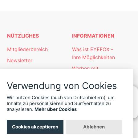
NÜTZLICHES
INFORMATIONEN
Mitgliederbereich
Was ist EYEFOX –
Ihre Möglichkeiten
Newsletter
Werben mit
Personalgewinnung
EYEFOX
mit EYEFOX
Verwendung von Cookies
Kontakt
Wir nutzen Cookies (auch von Drittanbietern), um
Datenschutz
Inhalte zu personalisieren und Surfverhalten zu
KONTAKT
analysieren.
Mehr über Cookies
Impressum
ZU
EYEFOX
Cookies akzeptieren
Ablehnen
+49
(30)