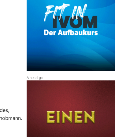
des,
enobmann.